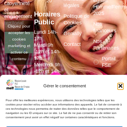
Egalité
20
citoyenneté
légales
Homme/Femm
et
Horaires
2025
Politique de
engagement
Public
Cookies
territorial.
Nos
Cliquez pour
financeurs
Lundi 14h-
accepter les
Genially
17h
cookies
Nos
Contact
Mardi 9h
marketing et
Partenaires
-12h et 14h-
activer ce
17h
Portail
contenu
Mercredi 9h
FSE
-12h et 14h-
17h
Jeudi 9h
Gérer le consentement
-12h et 14h-
17h
Pour offrir les meilleures expériences, nous utilisons des technologies telles que les
Vendredi 9h
cookies pour stocker et/ou accéder aux informations des appareils. Le fait de consentir à
ces technologies nous permettra de traiter des données telles que le comportement de
-12h et 14h-
navigation ou les ID uniques sur ce site. Le fait de ne pas consentir ou de retirer son
16h
consentement peut avoir un effet négatif sur certaines caractéristiques et fonctions.