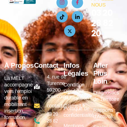
NOUS
03 20
28 82
20
À Propos
Contact
Infos
Aller
Légales
Plus
4, rue de
La MELT
Loin
Turenne
accompagne
Condition
59200
vers l'emploi
Générale
Diagnostics
Tourcoing
durable en
d'Utilisation
de Territoire
mobilisant
contact@lamelt.fr
Politique de
Rapports
insertion,
03 20
confidentialité
d'Activité
formation,
28 82
santé,
Mentions