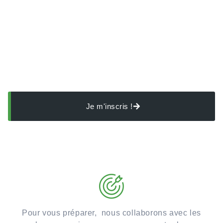
Un diagnostic pour vous proposer des
ateliers sur mesure
Avant d’être former, il est important de s’assurer que
vous avez toutes les informations nécessaires.
Je m'inscris !
Pour vous préparer, nous collaborons avec les