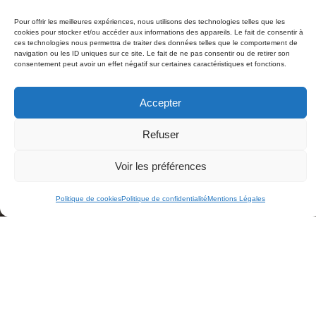
Commerce, vente et grande distribution
Industrie et logistique
Pour offrir les meilleures expériences, nous utilisons des technologies telles que les
cookies pour stocker et/ou accéder aux informations des appareils. Le fait de consentir à
Hôtellerie, restauration et tourisme
ces technologies nous permettra de traiter des données telles que le comportement de
navigation ou les ID uniques sur ce site. Le fait de ne pas consentir ou de retirer son
Santé et métiers du soin
consentement peut avoir un effet négatif sur certaines caractéristiques et fonctions.
Numérique et nouvelles technologies
Construction et BTP
Accepter
Lecteur
00:00
00:00
Refuser
audio
Vous ne savez pas vers quel métier
Voir les préférences
vous orienter ?
Politique de cookies
Politique de confidentialité
Mentions Légales
Participez à nos ateliers
découverte des métiers et
bénéficiez d’une immersion pour
valider votre projet.