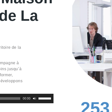
 de La
itoire de la
compagne à
oins jusqu’à
 former,
 développons
00:00
Utilisez
253
les