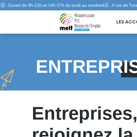
Ouvert de 9h-12h et 14h-17h du lundi au vendredi
4 rue de Tur
LES AC
ENTREPRIS
Entreprises
rejoignez l