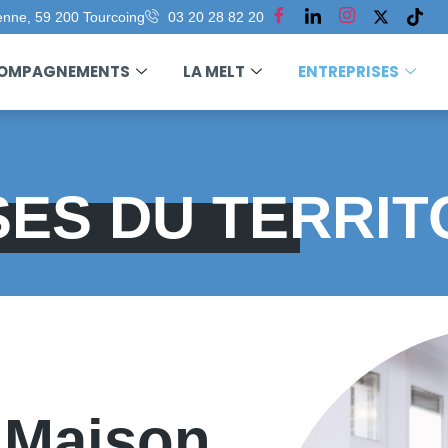
enne, 59 200 Tourcoing
03 20 28 82 20
COMPAGNEMENTS
LA MELT
ENTREPRISES
ES DU TERRIT
,
a Maison