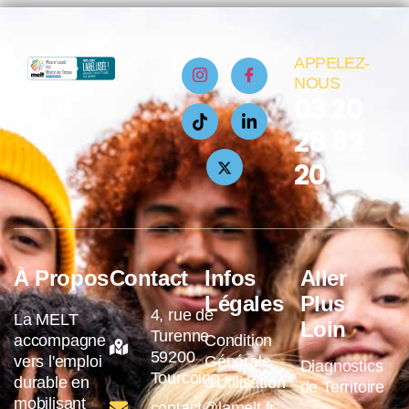
APPELEZ-
NOUS
03 20
28 82
20
À Propos
Contact
Infos
Aller
Légales
Plus
4, rue de
La MELT
Loin
Turenne
accompagne
Condition
59200
vers l'emploi
Générale
Diagnostics
Tourcoing
durable en
d'Utilisation
de Territoire
mobilisant
contact@lamelt.fr