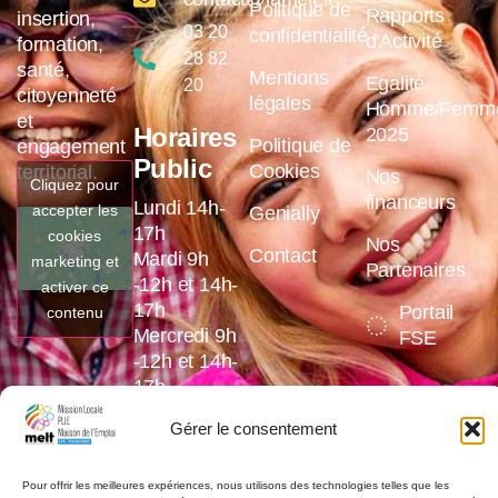
Politique de
Rapports
insertion,
03 20
confidentialité
d'Activité
formation,
28 82
santé,
Mentions
Egalité
20
citoyenneté
légales
Homme/Femm
et
Horaires
2025
Politique de
engagement
Public
Cookies
territorial.
Nos
Cliquez pour
financeurs
Lundi 14h-
accepter les
Genially
17h
cookies
Nos
Contact
Mardi 9h
marketing et
Partenaires
-12h et 14h-
activer ce
17h
Portail
contenu
Mercredi 9h
FSE
-12h et 14h-
17h
Jeudi 9h
Gérer le consentement
-12h et 14h-
17h
Vendredi 9h
Pour offrir les meilleures expériences, nous utilisons des technologies telles que les