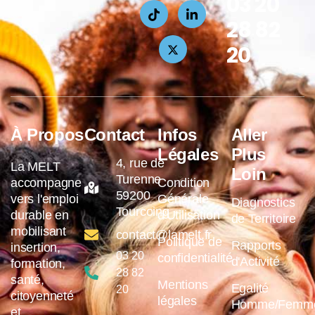
03 20
28 82
20
À Propos
Contact
Infos
Aller
Légales
Plus
4, rue de
La MELT
Loin
Turenne
accompagne
Condition
59200
vers l'emploi
Générale
Diagnostics
Tourcoing
durable en
d'Utilisation
de Territoire
mobilisant
contact@lamelt.fr
Politique de
Rapports
insertion,
03 20
confidentialité
d'Activité
formation,
28 82
santé,
Mentions
Egalité
20
citoyenneté
légales
Homme/Femm
et