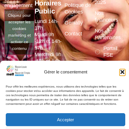
Horaires
2025
Politique de
engagement
Public
Cookies
territorial.
Nos
Cliquez pour
financeurs
Lundi 14h-
accepter les
Genially
17h
cookies
Nos
Contact
Mardi 9h
marketing et
Partenaires
-12h et 14h-
activer ce
17h
Portail
contenu
Mercredi 9h
FSE
-12h et 14h-
17h
Gérer le consentement
Jeudi 9h
-12h et 14h-
17h
Pour offrir les meilleures expériences, nous utilisons des technologies telles que les
cookies pour stocker et/ou accéder aux informations des appareils. Le fait de consentir à
Vendredi 9h
ces technologies nous permettra de traiter des données telles que le comportement de
-12h et 14h-
navigation ou les ID uniques sur ce site. Le fait de ne pas consentir ou de retirer son
consentement peut avoir un effet négatif sur certaines caractéristiques et fonctions.
16h
Accepter