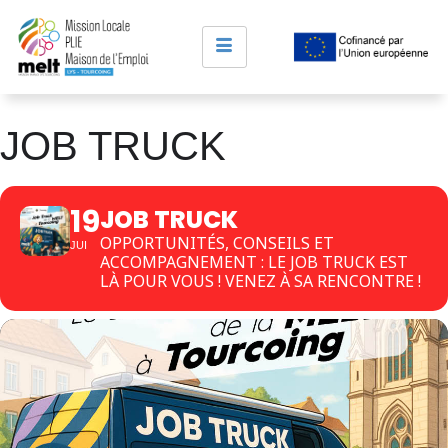
JOB TRUCK
19
JOB TRUCK
OPPORTUNITÉS, CONSEILS ET
JUI
ACCOMPAGNEMENT : LE JOB TRUCK EST
LÀ POUR VOUS ! VENEZ À SA RENCONTRE !