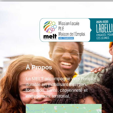
À Propos
La MELT accompagne vers l'emploi
durable en mobilisant insertion,
formation, santé, citoyenneté et
engagement territorial.