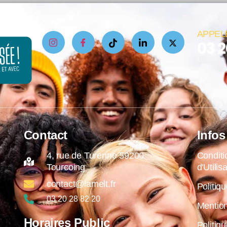
APPEL
03 2
Contact
Infos
4, rue de Turenne 59200
Conditi
Tourcoing
d'Utilis
contact@lamelt.fr
Politiqu
03 20 28 82 20
Mention
Horaires Public
Politiq