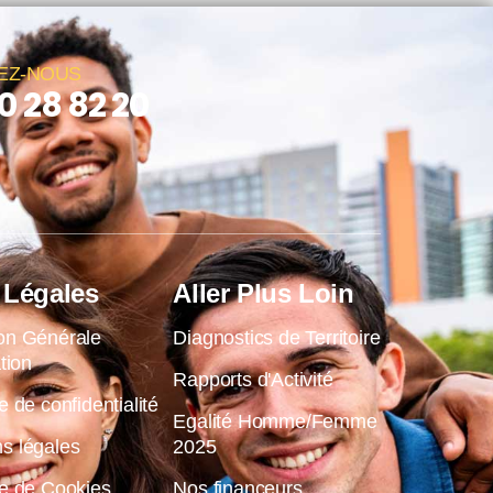
EZ-NOUS
0 28 82 20
 Légales
Aller Plus Loin
on Générale
Diagnostics de Territoire
ation
Rapports d'Activité
e de confidentialité
Egalité Homme/Femme
s légales
2025
ue de Cookies
Nos financeurs