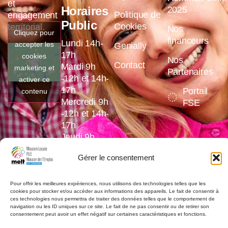
et
Horaires
2025
Politique de
engagement
Public
Cookies
territorial.
Nos
Cliquez pour
financeurs
Lundi 14h-
accepter les
Genially
17h
cookies
Nos
Contact
Mardi 9h
marketing et
Partenaires
-12h et 14h-
activer ce
17h
Portail
contenu
Mercredi 9h
FSE
-12h et 14h-
17h
Jeudi 9h
-12h et 14h-
Gérer le consentement
17h
Vendredi 9h
-12h et 14h-
Pour offrir les meilleures expériences, nous utilisons des technologies telles que les
cookies pour stocker et/ou accéder aux informations des appareils. Le fait de consentir à
16h
ces technologies nous permettra de traiter des données telles que le comportement de
navigation ou les ID uniques sur ce site. Le fait de ne pas consentir ou de retirer son
consentement peut avoir un effet négatif sur certaines caractéristiques et fonctions.