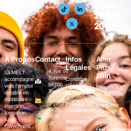
03 20
28 82
20
À Propos
Contact
Infos
Aller
Légales
Plus
4, rue de
La MELT
Loin
Turenne
accompagne
Condition
59200
vers l'emploi
Générale
Diagnostics
Tourcoing
durable en
d'Utilisation
de Territoire
mobilisant
contact@lamelt.fr
Politique de
Rapports
insertion,
03 20
confidentialité
d'Activité
formation,
28 82
santé,
Mentions
Egalité
20
citoyenneté
légales
Homme/Femm