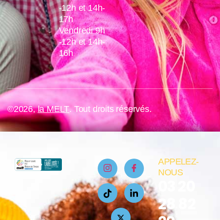
-12h et 14h-
17h
Vendredi 9h
-12h et 14h-
16h
©2026,
la MELT
. Tout droits réservés.
APPELEZ-
NOUS
03 20
28 82