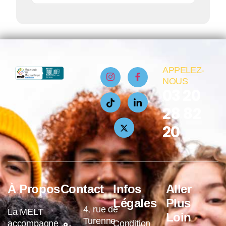
APPELEZ-
NOUS
03 20
28 82
20
À Propos
Contact
Infos
Aller
Légales
Plus
4, rue de
La MELT
Loin
Turenne
accompagne
Condition