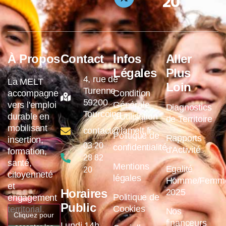
20
À Propos
Contact
Infos
Aller
Légales
Plus
4, rue de
La MELT
Loin
Turenne
accompagne
Condition
59200
vers l'emploi
Générale
Diagnostics
Tourcoing
durable en
d'Utilisation
de Territoire
mobilisant
contact@lamelt.fr
Politique de
Rapports
insertion,
03 20
confidentialité
d'Activité
formation,
28 82
santé,
Mentions
Egalité
20
citoyenneté
légales
Homme/Femm
et
Horaires
2025
Politique de
engagement
Public
Cookies
territorial.
Nos
Cliquez pour
financeurs
Lundi 14h-