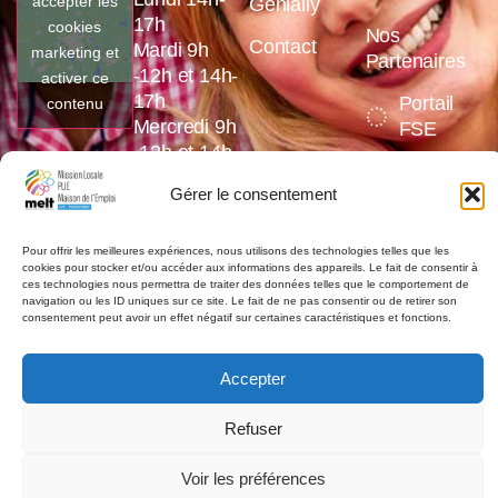
accepter les
Genially
17h
cookies
Nos
Contact
Mardi 9h
marketing et
Partenaires
-12h et 14h-
activer ce
17h
Portail
contenu
Mercredi 9h
FSE
-12h et 14h-
17h
Gérer le consentement
Jeudi 9h
-12h et 14h-
17h
Pour offrir les meilleures expériences, nous utilisons des technologies telles que les
cookies pour stocker et/ou accéder aux informations des appareils. Le fait de consentir à
Vendredi 9h
ces technologies nous permettra de traiter des données telles que le comportement de
navigation ou les ID uniques sur ce site. Le fait de ne pas consentir ou de retirer son
-12h et 14h-
consentement peut avoir un effet négatif sur certaines caractéristiques et fonctions.
16h
Accepter
Refuser
©2026,
la MELT
. Tout droits réservés.
Voir les préférences