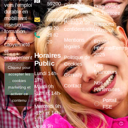
59200
vers l'emploi
Générale
Diagnostics
Tourcoing
durable en
d'Utilisation
de Territoire
mobilisant
contact@lamelt.fr
Politique de
Rapports
insertion,
03 20
confidentialité
d'Activité
formation,
28 82
santé,
Mentions
Egalité
20
citoyenneté
légales
Homme/Femm
et
Horaires
2025
Politique de
engagement
Public
Cookies
territorial.
Nos
Cliquez pour
financeurs
Lundi 14h-
accepter les
Genially
17h
cookies
Nos
Contact
Mardi 9h
marketing et
Partenaires
-12h et 14h-
activer ce
17h
Portail
contenu
Mercredi 9h
FSE
-12h et 14h-
17h
Jeudi 9h