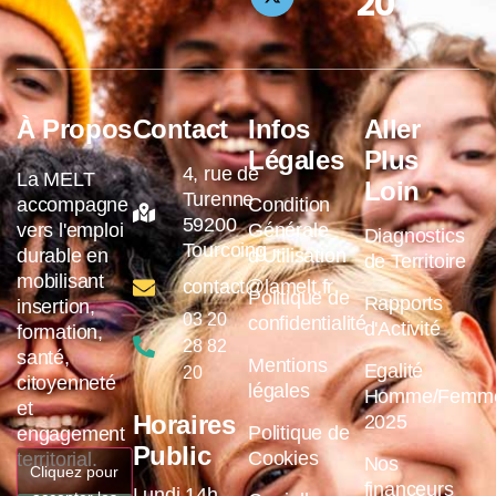
20
À Propos
Contact
Infos
Aller
Légales
Plus
4, rue de
La MELT
Loin
Turenne
accompagne
Condition
59200
vers l'emploi
Générale
Diagnostics
Tourcoing
durable en
d'Utilisation
de Territoire
mobilisant
contact@lamelt.fr
Politique de
Rapports
insertion,
03 20
confidentialité
d'Activité
formation,
28 82
santé,
Mentions
Egalité
20
citoyenneté
légales
Homme/Femm
et
Horaires
2025
Politique de
engagement
Public
Cookies
territorial.
Nos
Cliquez pour
financeurs
Lundi 14h-