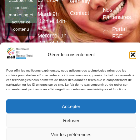
accepter les
Genially
17h
cookies
Nos
Contact
Mardi 9h
marketing et
Partenaires
-12h et 14h-
activer ce
17h
Portail
contenu
Mercredi 9h
FSE
-12h et 14h-
17h
Gérer le consentement
Jeudi 9h
-12h et 14h-
17h
Pour offrir les meilleures expériences, nous utilisons des technologies telles que les
cookies pour stocker et/ou accéder aux informations des appareils. Le fait de consentir à
Vendredi 9h
ces technologies nous permettra de traiter des données telles que le comportement de
navigation ou les ID uniques sur ce site. Le fait de ne pas consentir ou de retirer son
-12h et 14h-
consentement peut avoir un effet négatif sur certaines caractéristiques et fonctions.
16h
Accepter
Refuser
©2026,
la MELT
. Tout droits réservés.
Voir les préférences