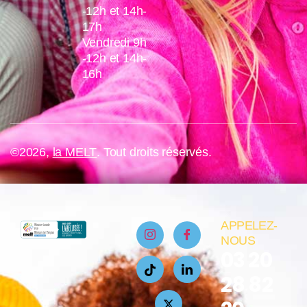
-12h et 14h-
17h
Vendredi 9h
-12h et 14h-
16h
©2026,
la MELT
. Tout droits réservés.
APPELEZ-
NOUS
03 20
28 82