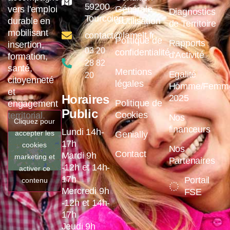
59200
vers l'emploi
Générale
Diagnostics
Tourcoing
durable en
d'Utilisation
de Territoire
mobilisant
contact@lamelt.fr
Politique de
Rapports
insertion,
03 20
confidentialité
d'Activité
formation,
28 82
santé,
Mentions
Egalité
20
citoyenneté
légales
Homme/Femm
et
Horaires
2025
Politique de
engagement
Public
Cookies
territorial.
Nos
Cliquez pour
financeurs
Lundi 14h-
accepter les
Genially
17h
cookies
Nos
Contact
Mardi 9h
marketing et
Partenaires
-12h et 14h-
activer ce
17h
Portail
contenu
Mercredi 9h
FSE
-12h et 14h-
17h
Jeudi 9h