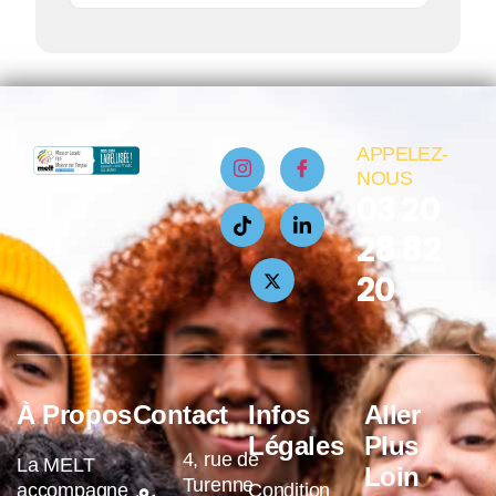
APPELEZ-
NOUS
03 20
28 82
20
À Propos
Contact
Infos
Aller
Légales
Plus
4, rue de
La MELT
Loin
Turenne
accompagne
Condition