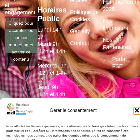
légales
Homme/Femm
et
Horaires
2025
Politique de
engagement
Public
Cookies
territorial.
Nos
Cliquez pour
financeurs
Lundi 14h-
accepter les
Genially
17h
cookies
Nos
Contact
Mardi 9h
marketing et
Partenaires
-12h et 14h-
activer ce
17h
Portail
contenu
Mercredi 9h
FSE
-12h et 14h-
17h
Jeudi 9h
-12h et 14h-
17h
Vendredi 9h
Gérer le consentement
-12h et 14h-
16h
Pour offrir les meilleures expériences, nous utilisons des technologies telles que les cookies
pour stocker et/ou accéder aux informations des appareils. Le fait de consentir à ces
technologies nous permettra de traiter des données telles que le comportement de