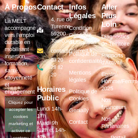
À Propos
Contact
Infos
Aller
Légales
Plus
4, rue de
La MELT
Loin
Turenne
accompagne
Condition
59200
vers l'emploi
Générale
Diagnostics
Tourcoing
durable en
d'Utilisation
de Territoire
mobilisant
contact@lamelt.fr
Politique de
Rapports
insertion,
03 20
confidentialité
d'Activité
formation,
28 82
santé,
Mentions
Egalité
20
citoyenneté
légales
Homme/Femm
et
Horaires
2025
Politique de
engagement
Public
Cookies
territorial.
Nos
Cliquez pour
financeurs
Lundi 14h-
accepter les
Genially
17h
cookies
Nos
Contact
Mardi 9h
marketing et
Partenaires
-12h et 14h-
activer ce
17h
Portail
contenu