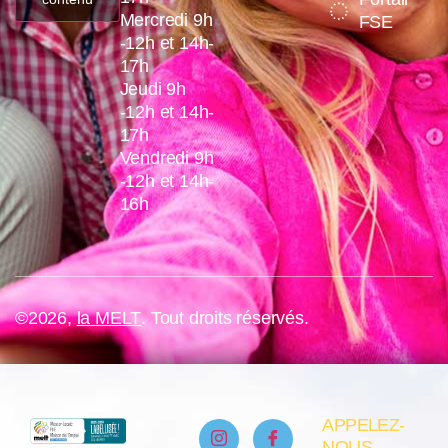
Mercredi 9h
FSE
-12h et 14h-
17h
Jeudi 9h
-12h et 14h-
17h
Vendredi 9h
-12h et 14h-
16h
©2026,
la MELT
. Tout droits réservés.
APPELEZ-
NOUS