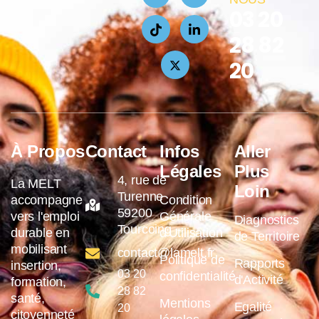
03 20
28 82
20
À Propos
Contact
Infos
Aller
Légales
Plus
4, rue de
La MELT
Loin
Turenne
accompagne
Condition
59200
vers l'emploi
Générale
Diagnostics
Tourcoing
durable en
d'Utilisation
de Territoire
mobilisant
contact@lamelt.fr
Politique de
Rapports
insertion,
03 20
confidentialité
d'Activité
formation,
28 82
santé,
Mentions
Egalité
20
citoyenneté