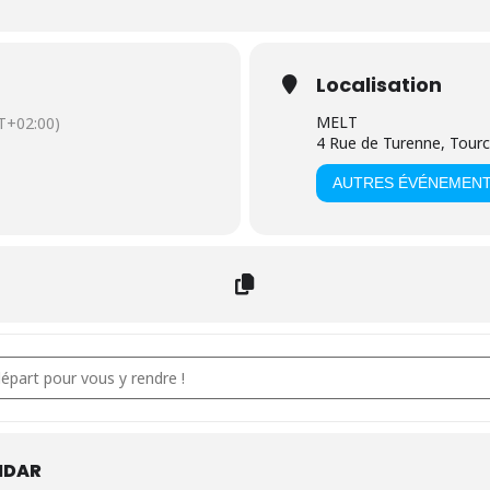
Localisation
MELT
T+02:00)
4 Rue de Turenne, Tour
AUTRES ÉVÉNEMEN
ation : Votre projet, notre accompagnement [HfFP667jo]
NDAR