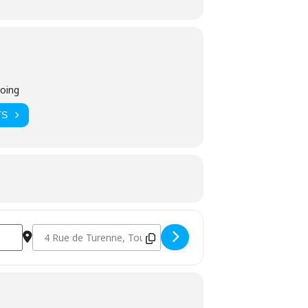
coing
TS
Destination Address - Permanences Formation : Votre proj