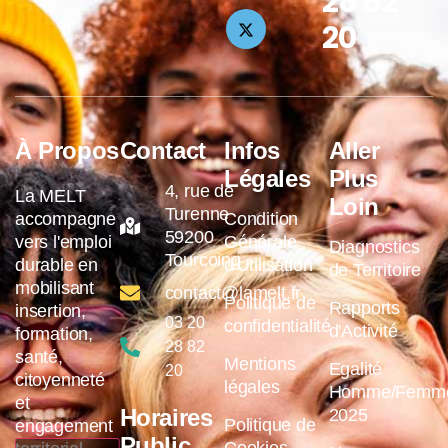
28 82
20
À Propos
Contact
Infos
Aller
Légales
Plus
4, rue de
La MELT
Loin
Turenne
accompagne
Condition
59200
vers l'emploi
Générale
Diagnostics
Tourcoing
durable en
d'Utilisation
de Territoire
mobilisant
contact@lamelt.fr
Politique de
Rapports
insertion,
03 20
confidentialité
d'Activité
formation,
28 82
santé,
Mentions
Egalité
20
citoyenneté
légales
Homme/Femm
et
Horaires
2025
Politique de
engagement
Public
Cookies