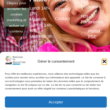
territorial.
Nos
Cliquez pour
financeurs
Lundi 14h-
accepter les
Genially
17h
cookies
Nos
Contact
Mardi 9h
marketing et
Partenaires
-12h et 14h-
activer ce
17h
Portail
contenu
Mercredi 9h
FSE
-12h et 14h-
17h
Jeudi 9h
-12h et 14h-
Gérer le consentement
17h
Vendredi 9h
Pour offrir les meilleures expériences, nous utilisons des technologies telles que les
-12h et 14h-
cookies pour stocker et/ou accéder aux informations des appareils. Le fait de consentir à
16h
ces technologies nous permettra de traiter des données telles que le comportement de
navigation ou les ID uniques sur ce site. Le fait de ne pas consentir ou de retirer son
consentement peut avoir un effet négatif sur certaines caractéristiques et fonctions.
Accepter
©2026,
la MELT
. Tout droits réservés.