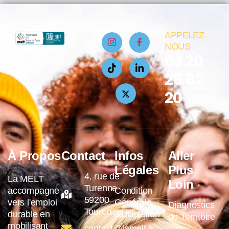
APPELEZ-
NOUS
03 20
28 82
20
À Propos
Contact
Infos
Aller
Légales
Plus
4, rue de
La MELT
Loin
Turenne
accompagne
Condition
59200
vers l'emploi
Générale
Diagnostics
Tourcoing
durable en
d'Utilisation
de Territoire
mobilisant
contact@lamelt.fr