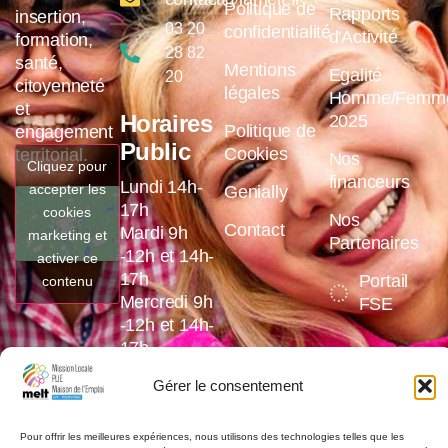
Politique de
Rapports
insertion,
03 20
confidentialité
d'Activité
formation,
28 82
santé,
Mentions
Egalité
20
citoyenneté
légales
Homme/Femm
et
Horaires
2025
Politique de
engagement
Public
Cookies
territorial.
Nos
Cliquez pour
financeurs
Lundi 14h-
accepter les
Genially
17h
cookies
Nos
Contact
Mardi 9h
marketing et
Partenaires
-12h et 14h-
activer ce
17h
Portail
contenu
Mercredi 9h
FSE
-12h et 14h-
17h
Jeudi 9h
Gérer le consentement
-12h et 14h-
17h
Vendredi 9h
Pour offrir les meilleures expériences, nous utilisons des technologies telles que les